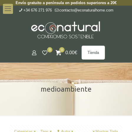
Envío gratuito a península en pedidos superiores a 20€
+34 676 271 976
contacto@econaturalhome.com
0
0
0.00
€
Tienda
medioambiente
Categorías
Tags
Autor
Mostrar Todo