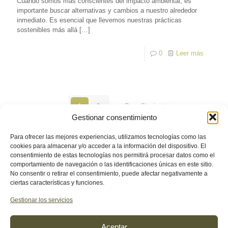
Cuando somos más conscientes del impacto ambiental, es
importante buscar alternativas y cambios a nuestro alrededor
inmediato. Es esencial que llevemos nuestras prácticas
sostenibles más allá
[…]
0
Leer más
1
2
Pag. Siguiente
Gestionar consentimiento
Para ofrecer las mejores experiencias, utilizamos tecnologías como las
cookies para almacenar y/o acceder a la información del dispositivo. El
consentimiento de estas tecnologías nos permitirá procesar datos como el
comportamiento de navegación o las identificaciones únicas en este sitio.
© 2026 econaturalhome.com. Todos los derechos
No consentir o retirar el consentimiento, puede afectar negativamente a
reservados.
ciertas características y funciones.
Web diseñada por
Aragon Marketing
Gestionar los servicios
Aceptar