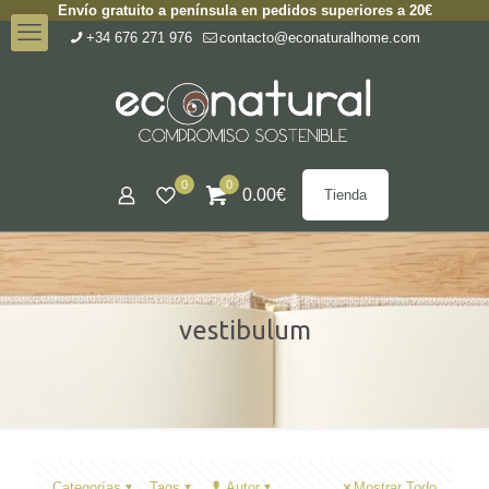
Envío gratuito a península en pedidos superiores a 20€
+34 676 271 976
contacto@econaturalhome.com
0
0
0.00
€
Tienda
vestibulum
Categorías
Tags
Autor
Mostrar Todo