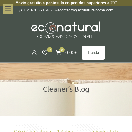
Envío gratuito a península en pedidos superiores a 20€
+34 676 271 976
contacto@econaturalhome.com
0
0
0.00
€
Tienda
Cleaner’s Blog
Categorías
Tags
Autor
Mostrar Todo