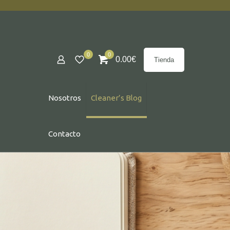
0
0
0.00
€
Tienda
Nosotros
Cleaner’s Blog
Contacto