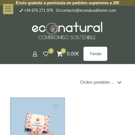
Envío gratuito a península en pedidos superiores a 20€
+34 676 271 976
contacto@econaturalhome.com
0
0
0.00
€
Tienda