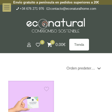
Envío gratuito a península en pedidos superiores a 20€
+34 676 271 976
contacto@econaturalhome.com
0
0
0.00
€
Tienda