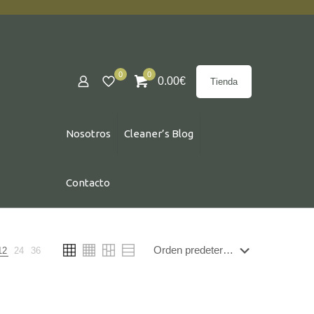
0
0
0.00
€
Tienda
Nosotros
Cleaner’s Blog
Contacto
12
24
36