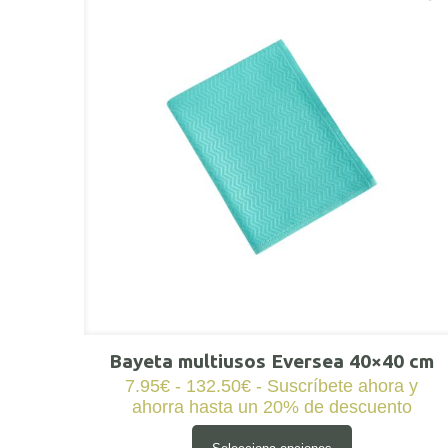
Bayeta multiusos Eversea 40×40 cm
Rango
7.95
€
-
132.50
€
- Suscríbete ahora y
de
ahorra hasta un 20% de descuento
precios:
desde